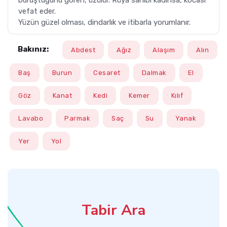
buruştuğunu gören, üzülür. Rüya sahibi kadınsa, kocası
vefat eder.
Yüzün güzel olması, dindarlık ve itibarla yorumlanır.
Bakınız:
Abdest
Ağız
Alaşım
Alın
Baş
Burun
Cesaret
Dalmak
El
Göz
Kanat
Kedi
Kemer
Kılıf
Lavabo
Parmak
Saç
Su
Yanak
Yer
Yol
Tabir Ara