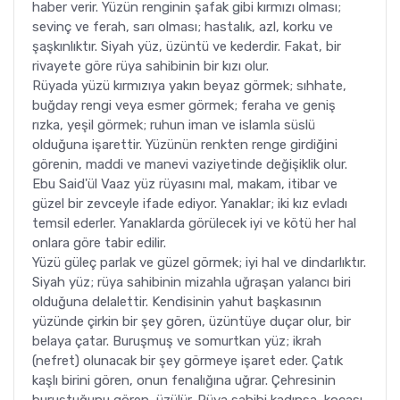
haber verir. Yüzün renginin şafak gibi kırmızı olması;
sevinç ve ferah, sarı olması; hastalık, azl, korku ve
şaşkınlıktır. Siyah yüz, üzüntü ve kederdir. Fakat, bir
rivayete göre rüya sahibinin bir kızı olur.
Rüyada yüzü kırmızıya yakın beyaz görmek; sıhhate,
buğday rengi veya esmer görmek; feraha ve geniş
rızka, yeşil görmek; ruhun iman ve islamla süslü
olduğuna işarettir. Yüzünün renkten renge girdiğini
görenin, maddi ve manevi vaziyetinde değişiklik olur.
Ebu Said'ül Vaaz yüz rüyasını mal, makam, itibar ve
güzel bir zevceyle ifade ediyor. Yanaklar; iki kız evladı
temsil ederler. Yanaklarda görülecek iyi ve kötü her hal
onlara göre tabir edilir.
Yüzü güleç parlak ve güzel görmek; iyi hal ve dindarlıktır.
Siyah yüz; rüya sahibinin mizahla uğraşan yalancı biri
olduğuna delalettir. Kendisinin yahut başkasının
yüzünde çirkin bir şey gören, üzüntüye duçar olur, bir
belaya çatar. Buruşmuş ve somurtkan yüz; ikrah
(nefret) olunacak bir şey görmeye işaret eder. Çatık
kaşlı birini gören, onun fenalığına uğrar. Çehresinin