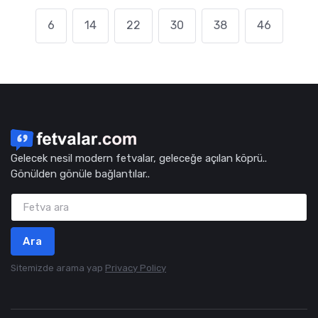
6
14
22
30
38
46
Gelecek nesil modern fetvalar, geleceğe açılan köprü..
Gönülden gönüle bağlantılar..
Ara
Sitemizde arama yap
Privacy Policy