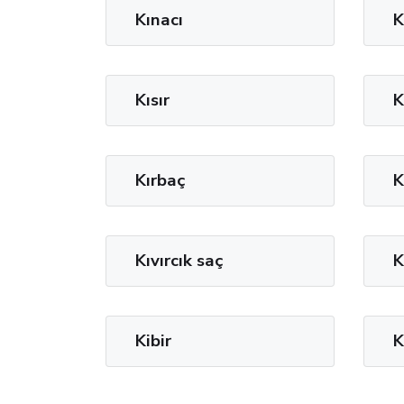
Kınacı
K
Kısır
K
Kırbaç
K
Kıvırcık saç
K
Kibir
K