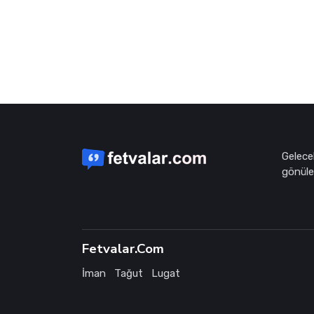
Gelece
gönüle 
Fetvalar.Com
İman
Tağut
Lugat