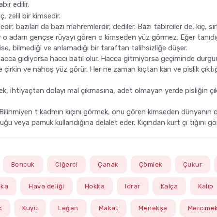
ir edilir.
, zelil bir kimsedir.
edir, bazıları da bazı mahremlerdir, dediler. Bazı tabirciler de, kıç, sı
er o adam gençse rüyayı gören o kimseden yüz görmez. Eğer tanıdığı
ise, bilmediği ve anlamadığı bir taraftan talihsizliğe düşer.
hacca gidiyorsa haccı batıl olur. Hacca gitmiyorsa geçiminde durgun
se çirkin ve nahoş yüz görür. Her ne zaman kıçtan kan ve pislik çıktı
mek, ihtiyaçtan dolayı mal çıkmasına, adet olmayan yerde pisliğin çı
iler. Bilinmiyen t kadmın kıçını görmek, onu gören kimseden dünyanın
uğu veya pamuk kullandığına delalet eder. Kıçından kurt çı tığını gör
Boncuk
Ciğerci
Çanak
Çömlek
Çukur
lka
Hava deliği
Hokka
Idrar
Kalça
Kalıp
k
Kuyu
Leğen
Makat
Menekşe
Mercime