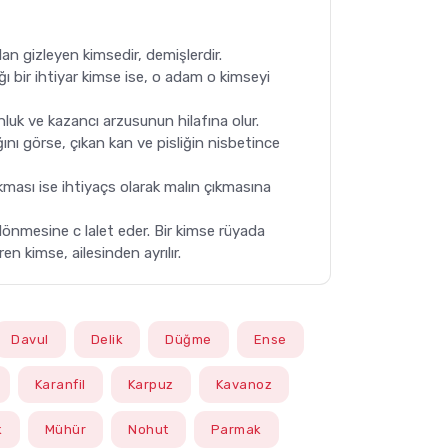
rlan gizleyen kimsedir, demişlerdir.
 bir ihtiyar kimse ise, o adam o kimseyi
luk ve kazancı arzusunun hilafına olur.
ğını görse, çıkan kan ve pisliğin nisbetince
kması ise ihtiyaçs olarak malın çıkmasına
 dönmesine c lalet eder. Bir kimse rüyada
en kimse, ailesinden ayrılır.
Davul
Delik
Düğme
Ense
Karanfil
Karpuz
Kavanoz
k
Mühür
Nohut
Parmak