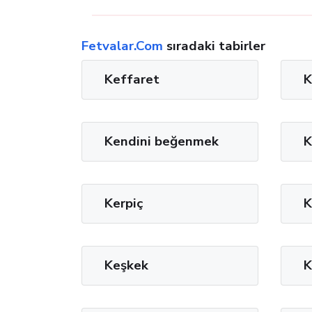
Fetvalar.Com
sıradaki tabirler
Keffaret
K
Kendini beğenmek
K
Kerpiç
K
Keşkek
K