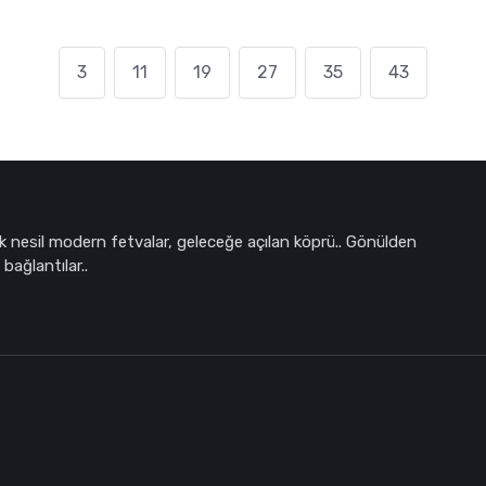
3
11
19
27
35
43
k nesil modern fetvalar, geleceğe açılan köprü.. Gönülden
bağlantılar..