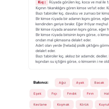
Kıç :
Rüyada görülen kıç, koca ve mal ile tab
Kıçının tıkanıklığını gören kimse vefat eder. Kıç
Bazı tabirciler kıç, davulcu ve zurnacı bir kims
Bir kimse rüyada bir adamın kıçını görse, eğ
kendinden geriye bırakır. Eğer ihtiyar meçhul 
Bir kimse rüyada anasının kıçını görse, eğer 
Bir kimse rüyada birisinin kıçını görse, o kim
ondan mal çıkmasına delalet eder.
Adet olan yerde (helada) pislik çıktığını gör
delalet eder.
Bazı tabirciler kıç, akılsız bir adamdır, ded
kıçından su içtiğini görse, o kimsenin i ne old
Bakınız:
Ağız
Ayak
Bacak
Eşek
Fıçı
Fındık
Fırın
Ha
Kestane
Koşmak
Körük
Kuyru