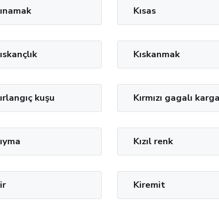
ınamak
Kısas
ıskançlık
Kıskanmak
ırlangıç kuşu
Kırmızı gagalı karg
ıyma
Kızıl renk
ir
Kiremit