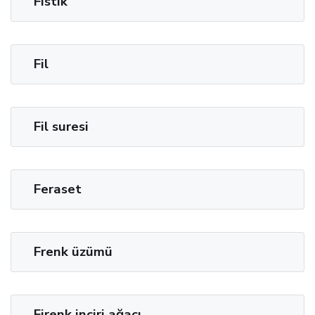
Fıstık
Fil
Fil suresi
Feraset
Frenk üzümü
Firenk inciri ağacı