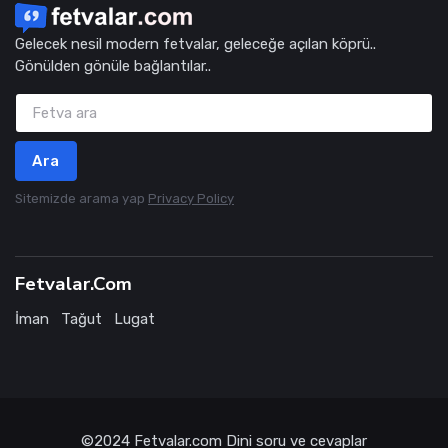
Gelecek nesil modern fetvalar, geleceğe açılan köprü..
Gönülden gönüle bağlantılar..
Ara
Sitemizde arama yap
Privacy Policy
Fetvalar.Com
İman
Tağut
Lugat
©2024
Fetvalar.com
Dini soru ve cevaplar