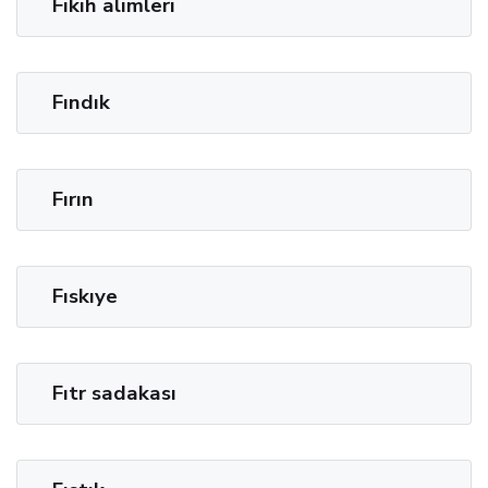
Fıkıh alimleri
Fındık
Fırın
Fıskıye
Fıtr sadakası