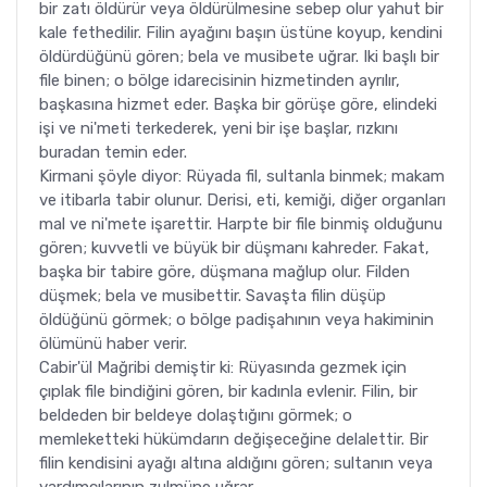
bir zatı öldürür veya öldürülmesine sebep olur yahut bir
kale fethedilir. Filin ayağını başın üstüne koyup, kendini
öldürdüğünü gören; bela ve musibete uğrar. Iki başlı bir
file binen; o bölge idarecisinin hizmetinden ayrılır,
başkasına hizmet eder. Başka bir görüşe göre, elindeki
işi ve ni'meti terkederek, yeni bir işe başlar, rızkını
buradan temin eder.
Kirmani şöyle diyor: Rüyada fil, sultanla binmek; makam
ve itibarla tabir olunur. Derisi, eti, kemiği, diğer organları
mal ve ni'mete işarettir. Harpte bir file binmiş olduğunu
gören; kuvvetli ve büyük bir düşmanı kahreder. Fakat,
başka bir tabire göre, düşmana mağlup olur. Filden
düşmek; bela ve musibettir. Savaşta filin düşüp
öldüğünü görmek; o bölge padişahının veya hakiminin
ölümünü haber verir.
Cabir'ül Mağribi demiştir ki: Rüyasında gezmek için
çıplak file bindiğini gören, bir kadınla evlenir. Filin, bir
beldeden bir beldeye dolaştığını görmek; o
memleketteki hükümdarın değişeceğine delalettir. Bir
filin kendisini ayağı altına aldığını gören; sultanın veya