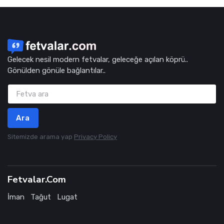
Gelecek nesil modern fetvalar, geleceğe açılan köprü..
Gönülden gönüle bağlantılar..
Ara
Sitemizde arama yap
Privacy Policy
Fetvalar.Com
İman
Tağut
Lugat