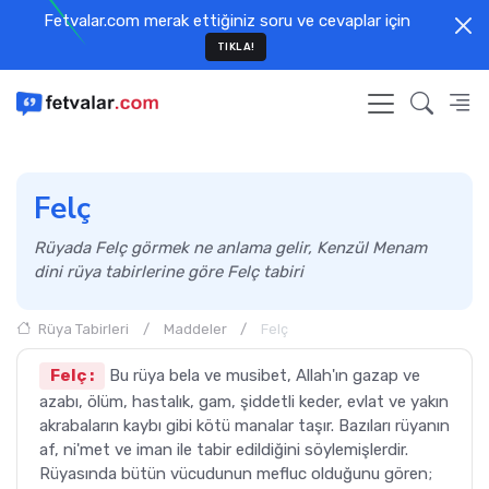
Fetvalar.com merak ettiğiniz soru ve cevaplar için
TIKLA!
Felç
Rüyada Felç görmek ne anlama gelir, Kenzül Menam
dini rüya tabirlerine göre Felç tabiri
Rüya Tabirleri
Maddeler
Felç
Felç :
Bu rüya bela ve musibet, Allah'ın gazap ve
azabı, ölüm, hastalık, gam, şiddetli keder, evlat ve yakın
akrabaların kaybı gibi kötü manalar taşır. Bazıları rüyanın
af, ni'met ve iman ile tabir edildiğini söylemişlerdir.
Rüyasında bütün vücudunun mefluc olduğunu gören;