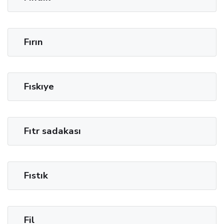
Fırın
Fıskıye
Fıtr sadakası
Fıstık
Fil