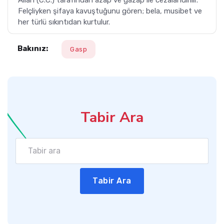
Allah (C.C.) tarafından azap ve gazap ile cezalandırılır.
Felçliyken şifaya kavuştuğunu gören; bela, musibet ve
her türlü sıkıntıdan kurtulur.
Bakınız:
Gasp
Tabir Ara
Tabir Ara