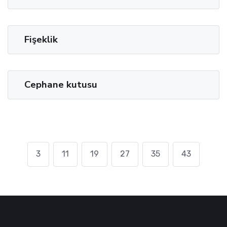
Fişeklik
Cephane kutusu
3
11
19
27
35
43