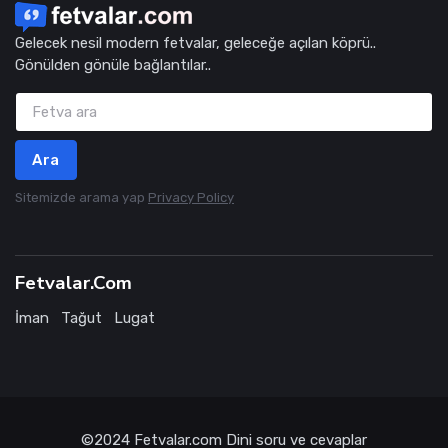
Gelecek nesil modern fetvalar, geleceğe açılan köprü..
Gönülden gönüle bağlantılar..
Ara
Sitemizde arama yap
Privacy Policy
Fetvalar.Com
İman
Tağut
Lugat
©2024
Fetvalar.com
Dini soru ve cevaplar