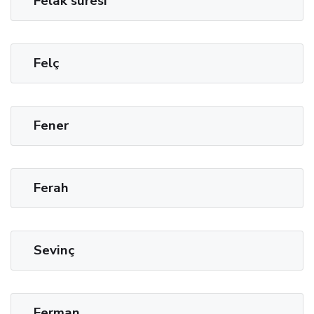
Felak suresi
Felç
Fener
Ferah
Sevinç
Ferman