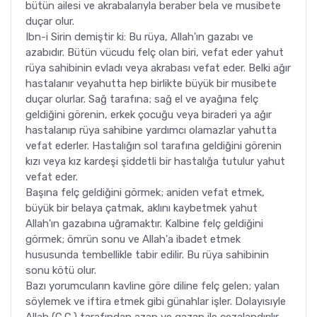
bütün ailesi ve akrabalarıyla beraber bela ve musibete
duçar olur.
Ibn-i Sirin demiştir ki: Bu rüya, Allah'ın gazabı ve
azabıdır. Bütün vücudu felç olan biri, vefat eder yahut
rüya sahibinin evladı veya akrabası vefat eder. Belki ağır
hastalanır veyahutta hep birlikte büyük bir musibete
duçar olurlar. Sağ tarafına; sağ el ve ayağına felç
geldiğini görenin, erkek çocuğu veya biraderi ya ağır
hastalanıp rüya sahibine yardımcı olamazlar yahutta
vefat ederler. Hastalığın sol tarafına geldiğini görenin
kızı veya kız kardeşi şiddetli bir hastalığa tutulur yahut
vefat eder.
Başına felç geldiğini görmek; aniden vefat etmek,
büyük bir belaya çatmak, aklını kaybetmek yahut
Allah'ın gazabına uğramaktır. Kalbine felç geldiğini
görmek; ömrün sonu ve Allah'a ibadet etmek
hususunda tembellikle tabir edilir. Bu rüya sahibinin
sonu kötü olur.
Bazı yorumcuların kavline göre diline felç gelen; yalan
söylemek ve iftira etmek gibi günahlar işler. Dolayısıyle