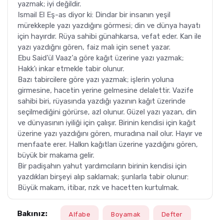
yazmak; iyi değildir.
Ismail El Eş-as diyor ki: Dindar bir insanın yeşil
mürekkeple yazı yazdığını görmesi; din ve dünya hayatı
için hayırdır. Rüya sahibi günahkarsa, vefat eder. Kan ile
yazı yazdığnı gören, faiz malı için senet yazar.
Ebu Said'ül Vaaz'a göre kağıt üzerine yazı yazmak;
Hakk'ı inkar etmekle tabir olunur.
Bazı tabircilere göre yazı yazmak; işlerin yoluna
girmesine, hacetin yerine gelmesine delalettir. Vazife
sahibi biri, rüyasında yazdığı yazının kağıt üzerinde
seçilmediğini görürse, azl olunur. Güzel yazı yazan, din
ve dünyasının iyiliği için çalışır. Birinin kendisi için kağıt
üzerine yazı yazdığını gören, muradına nail olur. Hayır ve
menfaate erer. Halkın kağıtları üzerine yazdığını gören,
büyük bir makama gelir.
Bir padişahın yahut yardımcıların birinin kendisi için
yazdıkları birşeyi alıp saklamak; şunlarla tabir olunur:
Büyük makam, itibar, rızk ve hacetten kurtulmak.
Bakınız:
Alfabe
Boyamak
Defter