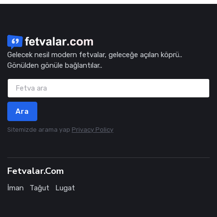
Gelecek nesil modern fetvalar, geleceğe açılan köprü..
Gönülden gönüle bağlantılar..
Ara
Sitemizde arama yap
Privacy Policy
Fetvalar.Com
İman
Tağut
Lugat