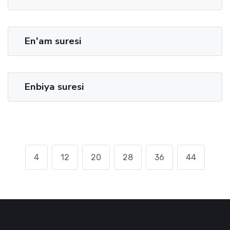
En'am suresi
Enbiya suresi
4
12
20
28
36
44