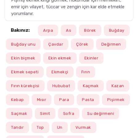
Pişmiş ekmek kırığı görmek; hükümdar için memleket,
emir için vilayet, tüccar ve zengin için kar elde etmekle
yorumlanır.
Bakınız:
Arpa
As
Börek
Buğday
Buğday unu
Çavdar
Çörek
Değirmen
Ekin biçmek
Ekin ekmek
Ekinler
Ekmek sepeti
Ekmekçi
Fırın
Fırın kürekçisi
Hububat
Kaçmak
Kazan
Kebap
Mısır
Para
Pasta
Pişirmek
Saçmak
Simit
Sofra
Su değirmeni
Tandır
Top
Un
Vurmak