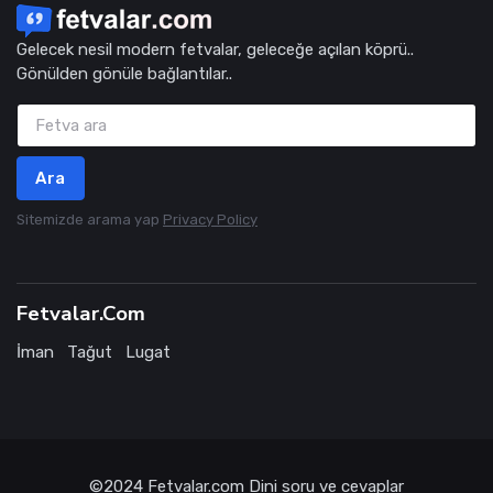
Gelecek nesil modern fetvalar, geleceğe açılan köprü..
Gönülden gönüle bağlantılar..
Ara
Sitemizde arama yap
Privacy Policy
Fetvalar.Com
İman
Tağut
Lugat
©2024
Fetvalar.com
Dini soru ve cevaplar