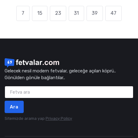
7
15
23
31
39
47
Gelecek nesil modern fetvalar, geleceğe açılan köprü..
Gönülden gönüle bağlantılar..
Ara
Sitemizde arama yap
Privacy Policy