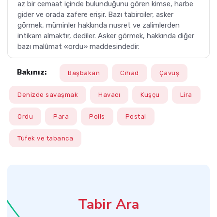
az bir cemaat içinde bulunduğunu gören kimse, harbe
gider ve orada zafere erişir. Bazı tabirciler, asker
görmek, müminler hakkında nusret ve zalimlerden
intikam almaktır, dediler. Asker görmek, hakkında diğer
bazı malûmat «ordu» maddesindedir.
Bakınız:
Başbakan
Cihad
Çavuş
Denizde savaşmak
Havacı
Kuşçu
Lira
Ordu
Para
Polis
Postal
Tüfek ve tabanca
Tabir Ara