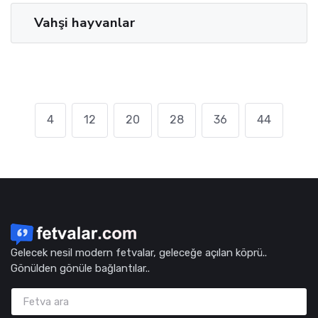
Vahşi hayvanlar
4
12
20
28
36
44
Gelecek nesil modern fetvalar, geleceğe açılan köprü..
Gönülden gönüle bağlantılar..