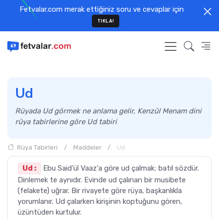
Fetvalar.com merak ettiğiniz soru ve cevaplar için
TIKLA!
Ud
Rüyada Ud görmek ne anlama gelir, Kenzül Menam dini
rüya tabirlerine göre Ud tabiri
Rüya Tabirleri
Maddeler
Ud
Ud :
Ebu Said'ül Vaaz'a göre ud çalmak; batıl sözdür.
Dinlemek te aynıdır. Evinde ud çalınan bir musibete
(felakete) uğrar. Bir rivayete göre rüya, başkanlıkla
yorumlanır. Ud çalarken kirişinin koptuğunu gören,
üzüntüden kurtulur.