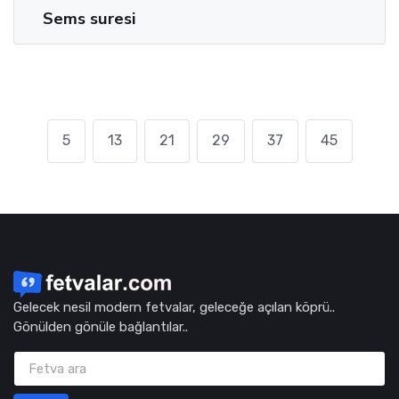
Sems suresi
5
13
21
29
37
45
Gelecek nesil modern fetvalar, geleceğe açılan köprü..
Gönülden gönüle bağlantılar..