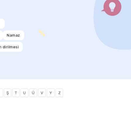
m
Namaz
 dirilmesi
S
Ş
T
U
Ü
V
Y
Z