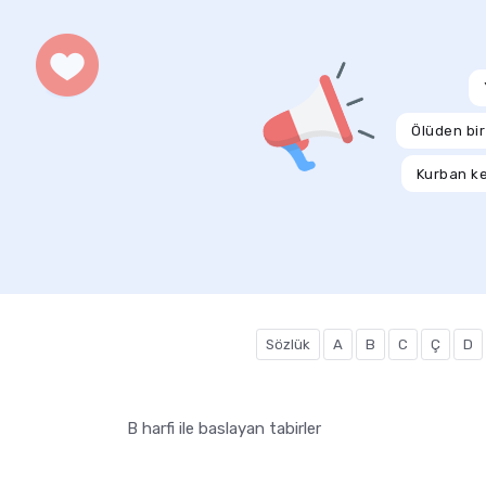
Ölüden bir
Kurban k
Sözlük
A
B
C
Ç
D
B harfi ile baslayan tabirler