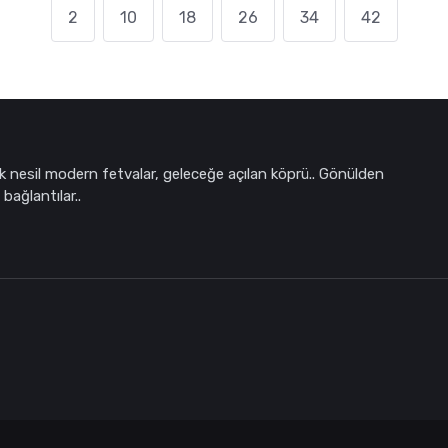
2
10
18
26
34
42
k nesil modern fetvalar, geleceğe açılan köprü.. Gönülden
bağlantılar..