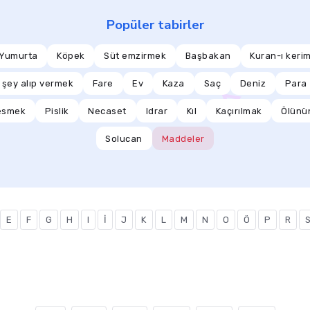
Popüler tabirler
Yumurta
Köpek
Süt emzirmek
Başbakan
Kuran-ı keri
 şey alıp vermek
Fare
Ev
Kaza
Saç
Deniz
Para
esmek
Pislik
Necaset
Idrar
Kıl
Kaçırılmak
Ölünün
Solucan
Maddeler
E
F
G
H
I
İ
J
K
L
M
N
O
Ö
P
R